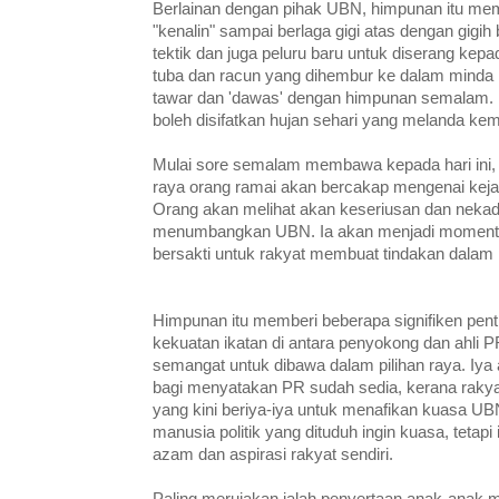
Berlainan dengan pihak UBN, himpunan itu 
"kenalin" sampai berlaga gigi atas dengan gigi
tektik dan juga peluru baru untuk diserang kep
tuba dan racun yang dihembur ke dalam minda ra
tawar dan 'dawas' dengan himpunan semalam.
boleh disifatkan hujan sehari yang melanda ke
Mulai sore semalam membawa kepada hari ini, e
raya orang ramai akan bercakap mengenai kej
Orang akan melihat akan keseriusan dan nekad 
menumbangkan UBN. Ia akan menjadi momen
bersakti untuk rakyat membuat tindakan dalam p
Himpunan itu memberi beberapa signifiken pen
kekuatan ikatan di antara penyokong dan ahli 
semangat untuk dibawa dalam pilihan raya. Iya 
bagi menyatakan PR sudah sedia, kerana raky
yang kini beriya-iya untuk menafikan kuasa UB
manusia politik yang dituduh ingin kuasa, tetapi
azam dan aspirasi rakyat sendiri.
Paling merujakan ialah penyertaan anak-anak