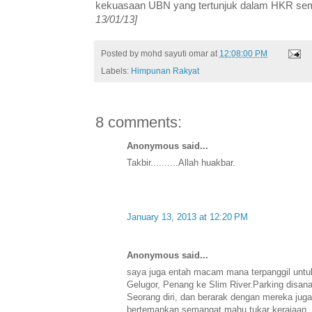
kekuasaan UBN yang tertunjuk dalam HKR s
13/01/13]
Posted by
mohd sayuti omar
at
12:08:00 PM
Labels:
Himpunan Rakyat
8 comments:
Anonymous said...
Takbir..........Allah huakbar.
January 13, 2013 at 12:20 PM
Anonymous said...
saya juga entah macam mana terpanggil untuk 
Gelugor, Penang ke Slim River.Parking disana
Seorang diri, dan berarak dengan mereka juga
bertemankan semangat mahu tukar kerajaan..