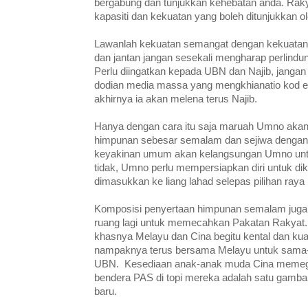
bergabung dan tunjukkan kehebatan anda. Raky
kapasiti dan kekuatan yang boleh ditunjukkan o
Lawanlah kekuatan semangat dengan kekuata
dan jantan jangan sesekali mengharap perlind
Perlu diingatkan kepada UBN dan Najib, jangan
dodian media massa yang mengkhianatio kod eti
akhirnya ia akan melena terus Najib.
Hanya dengan cara itu saja maruah Umno akan
himpunan sebesar semalam dan sejiwa dengan
keyakinan umum akan kelangsungan Umno untu
tidak, Umno perlu mempersiapkan diri untuk dik
dimasukkan ke liang lahad selepas pilihan raya 
Komposisi penyertaan himpunan semalam juga
ruang lagi untuk memecahkan Pakatan Rakya
khasnya Melayu dan Cina begitu kental dan kua
nampaknya terus bersama Melayu untuk sa
UBN. Kesediaan anak-anak muda Cina memega
bendera PAS di topi mereka adalah satu gamb
baru.