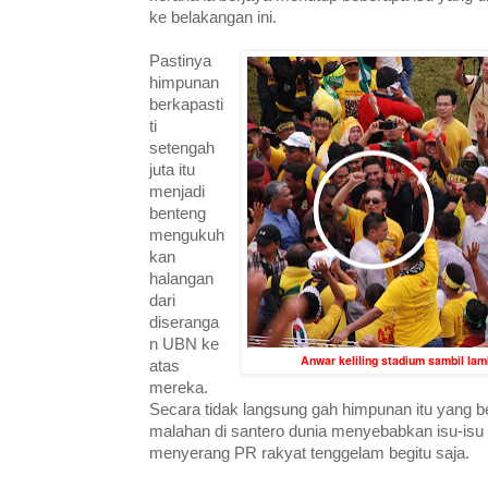
ke belakangan ini.
Pastinya
himpunan
berkapasti
ti
setengah
juta itu
menjadi
benteng
mengukuh
kan
halangan
dari
diseranga
n UBN ke
Anwar keliling stadium sambil lam
atas
mereka.
Secara tidak langsung gah himpunan itu yang 
malahan di santero dunia menyebabkan isu-is
menyerang PR rakyat tenggelam begitu saja.