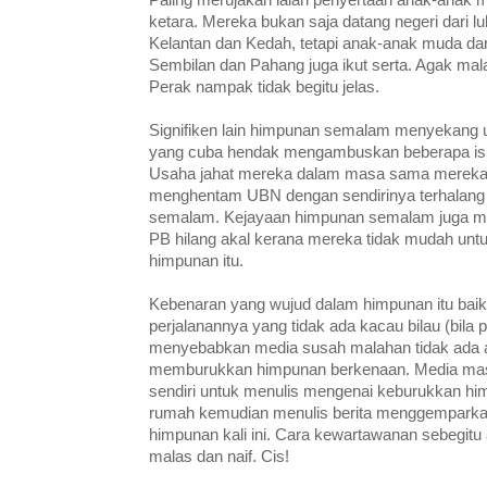
ketara. Mereka bukan saja datang negeri dari l
Kelantan dan Kedah, tetapi anak-anak muda dar
Sembilan dan Pahang juga ikut serta. Agak mal
Perak nampak tidak begitu jelas.
Signifiken lain himpunan semalam menyekang
yang cuba hendak mengambuskan beberapa is
..JANGAN PEDULI APA YANG
Usaha jahat mereka dalam masa sama mereka i
menghentam UBN dengan sendirinya terhalang
semalam. Kejayaan himpunan semalam juga 
PB hilang akal kerana mereka tidak mudah unt
himpunan itu.
Kebenaran yang wujud dalam himpunan itu baik 
perjalanannya yang tidak ada kacau bilau (bila po
menyebabkan media susah malahan tidak ada a
memburukkan himpunan berkenaan. Media mass
sendiri untuk menulis mengenai keburukkan hi
rumah kemudian menulis berita menggemparka
himpunan kali ini. Cara kewartawanan sebegitu
malas dan naif. Cis!