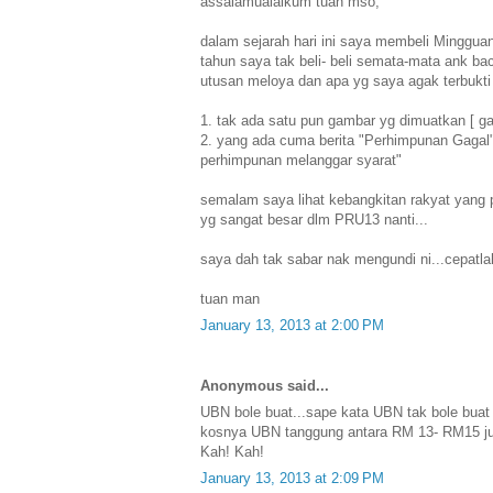
assalamualaikum tuan mso,
dalam sejarah hari ini saya membeli Minggua
tahun saya tak beli- beli semata-mata ank bac
utusan meloya dan apa yg saya agak terbukti 
1. tak ada satu pun gambar yg dimuatkan [ g
2. yang ada cuma berita "Perhimpunan Gagal
perhimpunan melanggar syarat"
semalam saya lihat kebangkitan rakyat yang
yg sangat besar dlm PRU13 nanti...
saya dah tak sabar nak mengundi ni...cepatlah
tuan man
January 13, 2013 at 2:00 PM
Anonymous said...
UBN bole buat...sape kata UBN tak bole buat
kosnya UBN tanggung antara RM 13- RM15 juta
Kah! Kah!
January 13, 2013 at 2:09 PM