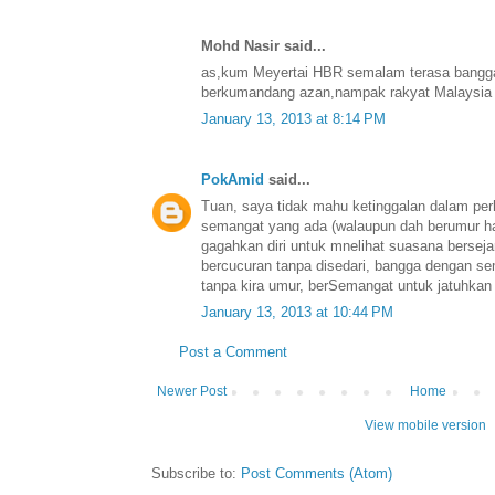
Mohd Nasir said...
as,kum Meyertai HBR semalam terasa bangga 
berkumandang azan,nampak rakyat Malaysia
January 13, 2013 at 8:14 PM
PokAmid
said...
Tuan, saya tidak mahu ketinggalan dalam per
semangat yang ada (walaupun dah berumur ha
gagahkan diri untuk mnelihat suasana bersejar
bercucuran tanpa disedari, bangga dengan se
tanpa kira umur, berSemangat untuk jatuhka
January 13, 2013 at 10:44 PM
Post a Comment
Newer Post
Home
View mobile version
Subscribe to:
Post Comments (Atom)