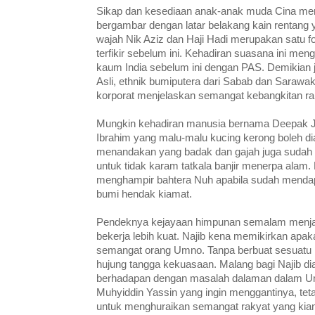
Sikap dan kesediaan anak-anak muda Cina m
bergambar dengan latar belakang kain rentang
wajah Nik Aziz dan Haji Hadi merupakan satu 
terfikir sebelum ini. Kehadiran suasana ini men
kaum India sebelum ini dengan PAS. Demikian
Asli, ethnik bumiputera dari Sabab dan Sarawak
korporat menjelaskan semangat kebangkitan rak
Mungkin kehadiran manusia bernama Deepak Ja
Ibrahim yang malu-malu kucing kerong boleh dia
menandakan yang badak dan gajah juga sudah m
untuk tidak karam tatkala banjir menerpa alam.
menghampir bahtera Nuh apabila sudah mendap
bumi hendak kiamat.
Pendeknya kejayaan himpunan semalam menja
bekerja lebih kuat. Najib kena memikirkan apa
semangat orang Umno. Tanpa berbuat sesuatu N
hujung tangga kekuasaan. Malang bagi Najib dia
berhadapan dengan masalah dalaman dalam U
Muhyiddin Yassin yang ingin menggantinya, tet
untuk menghuraikan semangat rakyat yang kian