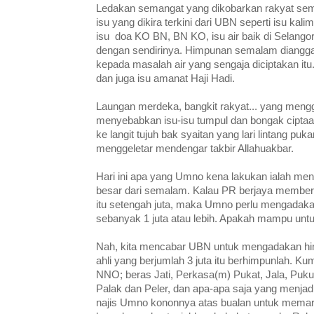
Ledakan semangat yang dikobarkan rakyat se
isu yang dikira terkini dari UBN seperti isu kali
isu doa KO BN, BN KO, isu air baik di Selango
dengan sendirinya. Himpunan semalam diangga
kepada masalah air yang sengaja diciptakan itu
dan juga isu amanat Haji Hadi.
Laungan merdeka, bangkit rakyat... yang meng
menyebabkan isu-isu tumpul dan bongak ciptaa
ke langit tujuh bak syaitan yang lari lintang pu
menggeletar mendengar takbir Allahuakbar.
Hari ini apa yang Umno kena lakukan ialah me
besar dari semalam. Kalau PR berjaya member
itu setengah juta, maka Umno perlu mengadak
sebanyak 1 juta atau lebih. Apakah mampu unt
Nah, kita mencabar UBN untuk mengadakan him
ahli yang berjumlah 3 juta itu berhimpunlah. Ku
NNO; beras Jati, Perkasa(m) Pukat, Jala, Pukul
Palak dan Peler, dan apa-apa saja yang menjadi
najis Umno kononnya atas bualan untuk memar