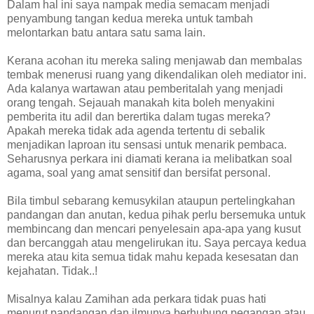
Dalam hal ini saya nampak media semacam menjadi
penyambung tangan kedua mereka untuk tambah
melontarkan batu antara satu sama lain.
Kerana acohan itu mereka saling menjawab dan membalas
tembak menerusi ruang yang dikendalikan oleh mediator ini.
Ada kalanya wartawan atau pemberitalah yang menjadi
orang tengah. Sejauah manakah kita boleh menyakini
pemberita itu adil dan berertika dalam tugas mereka?
Apakah mereka tidak ada agenda tertentu di sebalik
menjadikan laproan itu sensasi untuk menarik pembaca.
Seharusnya perkara ini diamati kerana ia melibatkan soal
agama, soal yang amat sensitif dan bersifat personal.
Bila timbul sebarang kemusykilan ataupun pertelingkahan
pandangan dan anutan, kedua pihak perlu bersemuka untuk
membincang dan mencari penyelesain apa-apa yang kusut
dan bercanggah atau mengelirukan itu. Saya percaya kedua
mereka atau kita semua tidak mahu kepada kesesatan dan
kejahatan. Tidak..!
Misalnya kalau Zamihan ada perkara tidak puas hati
menurut pandangan dan ilmunya berhubung pegangan atau