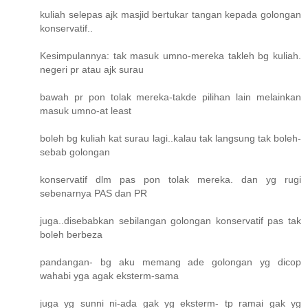
kuliah selepas ajk masjid bertukar tangan kepada golongan
konservatif..
Kesimpulannya: tak masuk umno-mereka takleh bg kuliah.
negeri pr atau ajk surau
bawah pr pon tolak mereka-takde pilihan lain melainkan
masuk umno-at least
boleh bg kuliah kat surau lagi..kalau tak langsung tak boleh-
sebab golongan
konservatif dlm pas pon tolak mereka. dan yg rugi
sebenarnya PAS dan PR
juga..disebabkan sebilangan golongan konservatif pas tak
boleh berbeza
pandangan- bg aku memang ade golongan yg dicop
wahabi yga agak eksterm-sama
juga yg sunni ni-ada gak yg eksterm- tp ramai gak yg