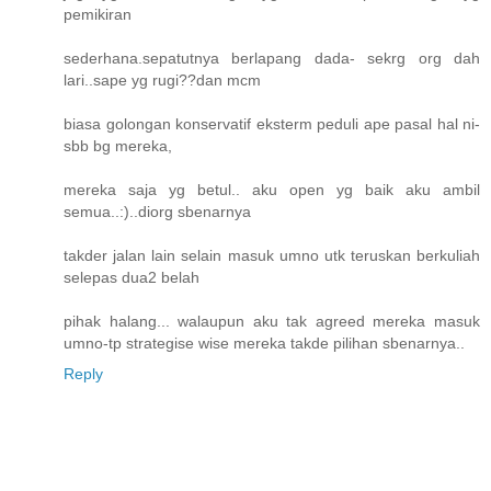
pemikiran
sederhana.sepatutnya berlapang dada- sekrg org dah
lari..sape yg rugi??dan mcm
biasa golongan konservatif eksterm peduli ape pasal hal ni-
sbb bg mereka,
mereka saja yg betul.. aku open yg baik aku ambil
semua..:)..diorg sbenarnya
takder jalan lain selain masuk umno utk teruskan berkuliah
selepas dua2 belah
pihak halang... walaupun aku tak agreed mereka masuk
umno-tp strategise wise mereka takde pilihan sbenarnya..
Reply