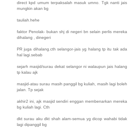
direct kpd umum terpaksalah masuk umno. Tgk nanti jais
mungkin akan bg
tauliah.hehe
faktor Penolak- bukan shj di negeri bn selain perlis mereka
dihalang , dinegeri
PR juga dihalang.cth selangor-jais yg halang tp itu tak ada
hal lagi.sebab
sejarh masjid/surau dekat selangor ni walaupun jais halang
tp kalau ajk
masjid-atau surau masih panggil bg kuliah, masih lagi boleh
jalan. Tp sejak
akhir2 ini, ajk masjid sendiri enggan membenarkan mereka
bg kuliah lagi. Cth
dkt surau aku dkt shah alam-semua yg dicop wahabi tidak
lagi dipanggil bg