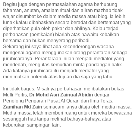
Begitu juga dengan permasalahan agama berhubung
fahaman, anutan, amalam ritual dan aliran mazhab tidak
wajar disumbat ke dalam media massa atau blog. Ia lebih
lunak kalau dibahaskan secara beradat dan bertempat yang
diperhatikan pula oleh pakar dan ahlinya. Kalau terjadi
perbahasan (pertikaian) biarlah atas nawaitu kebaikan
bersama dan bukan menyerang peribadi.
Sekarang ini saya lihat ada kecenderongan wacana
mengenai agama menggunakan orang perantaran sebaga
jurubicaranya. Perantaraan inilah menjadi mediator yang
mendedah, mengulas kemudian minta pandangan balik.
Ada kalanya jurubicara itu menjadi mediator yang
menimulkan polemik atas tujuan dia saja yang tahu.
Ini tidak bagus. Misalnya perbahasan melibatakan bekas
Mufti Perlis,
Dr Mohd Asri Zainual Abidin
dengan
Penolong Pengarah Pusat Al Quran dan Ilmu Teras,
Zamihan Md Zain
semacam ianya ditaja oleh media massa.
Media massa telah memberi ruang untuk mereka berwacana
sesungguh hati tanpa melihat bahaya-bahaya atau
keburukan sampingan lain.