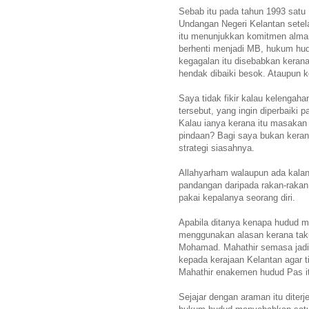
Sebab itu pada tahun 1993 satu
Undangan Negeri Kelantan sete
itu menunjukkan komitmen alma
berhenti menjadi MB, hukum hud
kegagalan itu disebabkan kerana
hendak dibaiki besok. Ataupun ke
Saya tidak fikir kalau kelenga
tersebut, yang ingin diperbaiki
Kalau ianya kerana itu masakan T
pindaan? Bagi saya bukan kerana
strategi siasahnya.
Allahyarham walaupun ada kalany
pandangan daripada rakan-rakan y
pakai kepalanya seorang diri.
Apabila ditanya kenapa hudud m
menggunakan alasan kerana taku
Mohamad. Mahathir semasa jadi
kepada kerajaan Kelantan agar 
Mahathir enakemen hudud Pas itu
Sejajar dengan araman itu diter