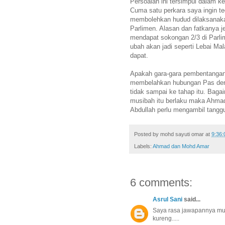
Persoalan ini tersimpul dalam k
Cuma satu perkara saya ingin 
membolehkan hudud dilaksanakan
Parlimen. Alasan dan fatkanya 
mendapat sokongan 2/3 di Parlim
ubah akan jadi seperti Lebai Mal
dapat.
Apakah gara-gara pembentanga
membelahkan hubungan Pas deng
tidak sampai ke tahap itu. Bag
musibah itu berlaku maka Ahma
Abdullah perlu mengambil tangg
Posted by
mohd sayuti omar
at
9:36
Labels:
Ahmad dan Mohd Amar
6 comments:
Asrul Sani
said...
Saya rasa jawapannya mu
kureng.....