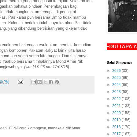
epala mereka yang menguasai kerajaan Kelantan kini.
tegaskan bahawa pindaan Perlembagaan bagi
 tidak mungkin akan tercapai di peringkat
jelas, Pas kalau pun bersama Umno tidak mampu
en. Kalau ini berlaku itulah saya katakan Pas tidak
ang, yang dikendung berciciran yang dikejar tidak
n enakmen berkenaan esok akan meretak kemudian
..JANGAN PEDULI APA YANG OR
an komponen Pakatan Rakyat lain? Kita harap
aimana pun sama-sama kita tunggu. Dan sekiranya
d Yaakub bersama timbalannya Mohd Amar Nik
Balai Simpanan
ungjawabnya.
[wm.kl.9:26 pm 17/03/15]
►
2026
(33)
►
2025
(69)
:00 PM
►
2024
(66)
►
2023
(58)
►
2022
(108)
►
2021
(133)
►
2020
(158)
►
2019
(156)
►
2018
(170)
dah. TGNA cerdik orangnya, manakala Nik Amar
►
2017
(187)