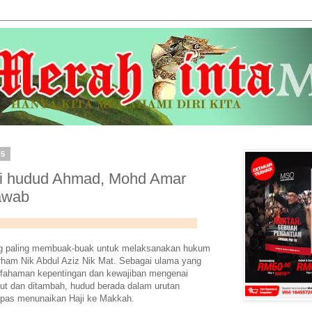
15
ari hudud Ahmad, Mohd Amar
awab
g paling membuak-buak untuk melaksanakan hukum
yarham Nik Abdul Aziz Nik Mat. Sebagai ulama yang
 fahaman kepentingan dan kewajiban mengenai
ut dan ditambah, hudud berada dalam urutan
epas menunaikan Haji ke Makkah.