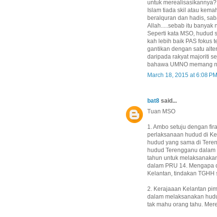
untuk merealisasikannya?
Islam tiada skil atau kem
beralquran dan hadis, sa
Allah.....sebab itu banya
Seperti kata MSO, hudud s
kah lebih baik PAS fokus
gantikan dengan satu alte
daripada rakyat majoriti 
bahawa UMNO memang nak 
March 18, 2015 at 6:08 P
bat8
said...
Tuan MSO
1. Ambo setuju dengan f
perlaksanaan hudud di Kel
hudud yang sama di Tere
hudud Terengganu dalam 
tahun untuk melaksanakan
dalam PRU 14. Mengapa d
Kelantan, tindakan TGHH 
2. Kerajaaan Kelantan pi
dalam melaksanakan hudud
tak mahu orang tahu. Merek