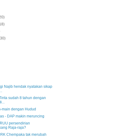
20)
18)
)
(30)
gi Najib hendak nyatakan sikap
..
Tinta sudah 8 tahun dengan
i...
n-main dengan Hudud
as - DAP makin meruncing
RUU persendirian
ang Raja-raja?
PRK Chempaka tak merubah