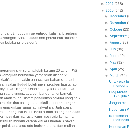
M
►
2016
(238)
▼
2015
(342)
►
December
(
►
November
(
►
October
(23
 undang2 hudud ini serentak di kala najib sedang
►
September
 kewangan. Adakh sudah ada percaturan dalaman
►
August
(35)
membelakangi presiden?
M
►
July
(39)
►
June
(40)
►
May
(32)
►
April
(25)
merenung sikit selama lebih kurang 20 tahun PAS
h kemajuan bermakna yamg telah dicapai?
▼
March
(24)
kkah'dengan yakin bahawa tambahan satu lagi
Untuk apa la
lam yakni Hudud boleh meningkatkan lagi tahap
mengena.
akyatnya? Negeri Kelante banyak isu antaranya
Blog Merah 
ian yang tinggi,tiada pembangunan di banyak
17.5 juta d
h anak muda, sistem pendidikan sekular yang baik
Jangan mai
an mukim dan paling baru sekali terdedah dengan
memiskinkan ramai lagi rakyatnya. Jadi apalah
Hubungan P
anangi isu-isi ini. Betul hudud datang dari Allah,
Kemukakan 
 mesti dari manusia yang mesti ada kemahiran
membelak
getahuan modem kerana kini era moden. Apakah
im pelaksana atau ada barisan ulama dan mullah
Keputusan 