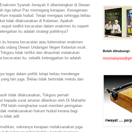
 Enakmen Syariah Jenayah II dibentangkan di Dewan
lah tiga tahun Pas memegang kerajaan. Kesegeraan
rhum kepada hudud. Tetapi mengapa sehingga beliau
ud tidak dilaksanakan di Kelantan. Apakah
 wujud sedikit kecacatan dalam enakmen itu seperti
lengahan itu adalah strategi politiknya?
han itu kerana kecacatan atau kelemahan enakmen
 pada sidang Dewan Undangan Negeri Kelantan esok.
Boleh dihubungi:
okguru tidak terfikir dan dinasihati melakukan
 kecacatan itu, sebalik kelenggahan itu adalah
msomalaysia@gm
a tegas dalam politik tetapi beliau mendengar
ang lain juga. Beliau tidak bertindak melulu dan
asih tidak dilaksanakan, Tokguru pernah
t kepada surat amaran diberikan oleh Dr Mahathir
 PM telah menghantar surat memberi peringatan
tidak melaksanakan hukum hudud kerana bagi
 tidak adil.
jemahkan, sekiranya kerajaan melaksanakan juga