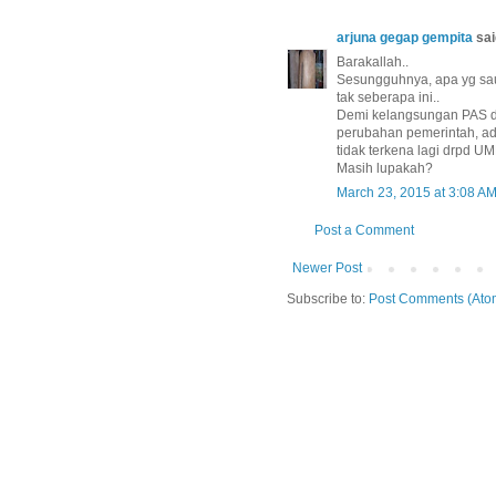
arjuna gegap gempita
said
Barakallah..
Sesungguhnya, apa yg sa
tak seberapa ini..
Demi kelangsungan PAS di
perubahan pemerintah, ad
tidak terkena lagi drpd U
Masih lupakah?
March 23, 2015 at 3:08 A
Post a Comment
Newer Post
Subscribe to:
Post Comments (Ato