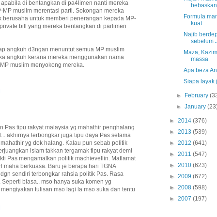
apabila di bentangkan di pa4limen nanti mereka
bebaskan
MP muslim merentasi parti. Sokongan mereka
Formula man
ak berusaha untuk memberi penerangan kepada MP-
kuat
private bill yang mereka bentangkan di parlimen
Najib berde
sebelum 
kap angkuh d3ngan menuntut semua MP muslim
Maza, Kazim
ka angkuh kerana mereka menggunakan nama
massa
-MP muslim menyokong mereka.
Apa beza An
Siapa layak 
M
►
February
(3
►
January
(23
►
2014
(376)
 Pas tipu rakyat malaysia yg mahathir penghalang
►
2013
(539)
. akhirnya terbongkar juga tipu daya Pas selama
►
2012
(641)
 mahathir yg dok halang. Kalau pun sebab politik
erjuangkan islam takkan tergamak tipu rakyat demi
►
2011
(547)
ukti Pas mengamalkan politik machievellin. Matlamat
►
2010
(623)
 maha berkuasa. Baru je berapa hari TGNA
dgn sendiri terbongkar rahsia politik Pas. Rasa
►
2009
(672)
. Seperti biasa.. mso hanya suka komen yg
►
2008
(598)
mengiyakan tulisan mso lagi la mso suka dan tentu
►
2007
(197)
M