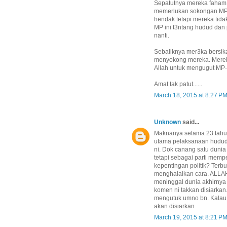
Sepatutnya mereka faham 
memerlukan sokongan MP-
hendak tetapi mereka tid
MP ini t3ntang hudud dan 
nanti.
Sebaliknya mer3ka bersi
menyokong mereka. Mere
Allah untuk mengugut MP
Amat tak patut......
March 18, 2015 at 8:27 P
Unknown
said...
Maknanya selama 23 tahun
utama pelaksanaan hudud..
ni. Dok canang satu dunia
tetapi sebagai parti memp
kepentingan politik? Terb
menghalalkan cara. ALLAH
meninggal dunia akhirnya 
komen ni takkan disiarkan
mengutuk umno bn. Kalau 
akan disiarkan
March 19, 2015 at 8:21 P