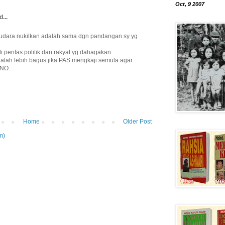
Oct, 9 2007
...
udara nukilkan adalah sama dgn pandangan sy yg
 pentas politik dan rakyat yg dahagakan
alah lebih bagus jika PAS mengkaji semula agar
MNO..
M
Home
Older Post
m)