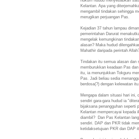
hukum hudud menyebabkan satu 
Kelantan. Apa yang diterjemahk
mengambil tindakan sehingga m
merugikan perjuangan Pas.
Kejadian 37 tahun lampau diman
pemerintahan Darurat menakutka
mengelak kemungkinan tindakan d
alasan? Maka hudud dilengahkan
Mahathir daripada perintah Allah
Tindakan itu semua alasan dan s
memburukkan keadaan Pas dan ke
itu, ia menunjukkan Tokguru me
Pas. Jadi beliau sedia menangg
berdosa(?) dengan kelewatan itu
Mengapa dalam situasi hari ini
sendiri gara-gara hudud ia "dit
bijaksana penangguhan seperti p
Kelantan mempercayai kepada i
diambil? Dan Pas Kelantan lan
sendiri. DAP dan PKR tidak memb
ketidaksetujuan PKR dan DAP itu