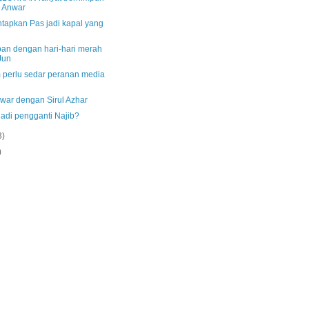
 Anwar
tapkan Pas jadi kapal yang
pan dengan hari-hari merah
Jun
 perlu sedar peranan media
war dengan Sirul Azhar
jadi pengganti Najib?
3)
)