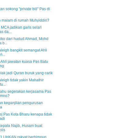
an sokong "private bill" Pas di
 malam di rumah Muhyiddin?
MCA jadikan garis selari
s da...
siko dari hudud Ahmad, Mohd
 b...
leigh bangkit semangat Ahli
n...
 Ahli jawatan kuasa Pas Batu
ung
lak jadi Quran buruk yang carik
eigh tidak yakin Mahathir
u...
ahu segerakan kerjasama Pas
Umno?
an keganjilan pengurusan
ta
j Pas Kota Bharu kenapa tidak
adi
epala Najib, Husam buat
olis
LUHKAN rakyat berhimpun