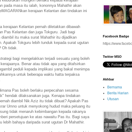
keburukan mungkin berlaku kepada kerajaan
an pada masa itu ialah, kononnya Mahathir akan
eMAGARANkan kerajaan Kelantan dan tindakan ini
a kerajaan Kelantan pernah diletakkan dibawah
n Pas Kelantan dan juga Tokguru. Jadi bagi
Facebook Badge
iambil itu maka surat Mahathir itu dijadikan
. Apakah Tokguru lebih tunduk kepada surat ugutan
https://www.faceb
? Oh tidak.
Twitter MSO
trategi bagi mengelakkan terjadi sesuatu yang boleh
rajaanya. Benar atau tidak apa yang ditafsirkan
ngambil peduli kepada implikasi yang bakal menimpa
uhkannya untuk beberapa waktu hatta terpaksa
.
Akhbar
Bernama
, dimana Pas boleh berlaku perpecahan sesama
Berita Harian
erak" hendak dilaksanakan juga. Kenapa tindakan
Utusan
ernah diambil Nik Aziz itu tidak dibuat? Apakah Pas
krar Umno untuk menyokong hudud maka peluang itu
gsung tidak menaruh kebimbangan kepada rakanya
eri persetujuan ke atas nawaitu Pas itu. Bagi saya
 lebih bahaya daripada surat ugutan Dr Mahathir.