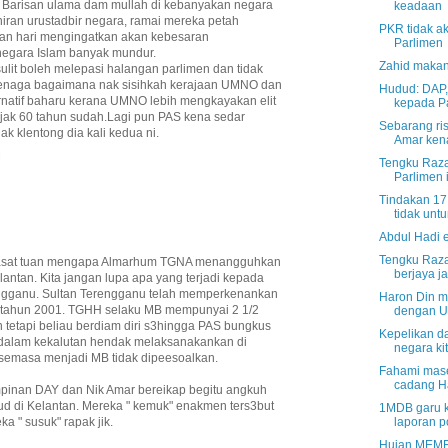
 Barisan ulama dam mullah di kebanyakan negara
keadaan
ahiran urustadbir negara, ramai mereka petah
PKR tidak ak
ban hari mengingatkan akan kebesaran
Parlimen
k negara Islam banyak mundur.
Zahid makan
ulit boleh melepasi halangan parlimen dan tidak
 tenaga bagaimana nak sisihkah kerajaan UMNO dan
Hudud: DAP, 
rnatif baharu kerana UMNO lebih mengkayakan elit
kepada Pa
sejak 60 tahun sudah.Lagi pun PAS kena sedar
Sebarang ri
klentong dia kali kedua ni.
Amar kena
M
Tengku Raza
Parlimen i
Tindakan 17
tidak unt
Abdul Hadi e
Tengku Razal
irasat tuan mengapa Almarhum TGNA menangguhkan
berjaya jat
antan. Kita jangan lupa apa yang terjadi kepada
ngganu. Sultan Terengganu telah memperkenankan
Haron Din m
tahun 2001. TGHH selaku MB mempunyai 2 1/2
dengan 
 tetapi beliau berdiam diri s3hingga PAS bungkus
Kepelikan d
alam kekalutan hendak melaksanakankan di
negara ki
semasa menjadi MB tidak dipeesoalkan.
Fahami mase
cadang H
mpinan DAY dan Nik Amar bereikap begitu angkuh
 di Kelantan. Mereka " kemuk" enakmen ters3but
1MDB garu k
laporan p
a " susuk" rapak jik.
Hujan MEME