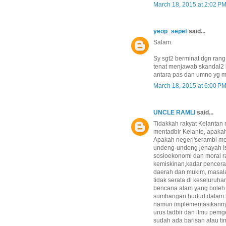
March 18, 2015 at 2:02 P
yeop_sepet
said...
Salam.
Sy sgt2 berminat dgn rang
tenat menjawab skandal2
antara pas dan umno yg 
March 18, 2015 at 6:00 P
UNCLE RAMLI
said...
Tidakkah rakyat Kelantan 
mentadbir Kelante, apaka
Apakah negeri'serambi me
undeng-undeng jenayah Is
sosioekonomi dan moral r
kemiskinan,kadar pencera
daerah dan mukim, masala
tidak serata di keseluruh
bencana alam yang boleh 
sumbangan hudud dalam men
namun implementasikannya
urus tadbir dan ilmu pem
sudah ada barisan atau t