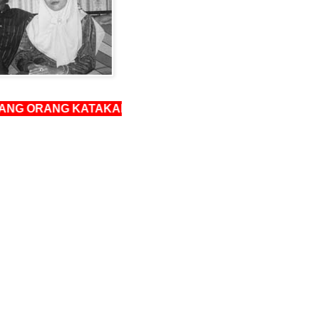
ANG KATAKAN KEPADA KITA, TAPI KITA KENA PEDULIK