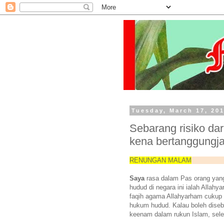
Tuesday, March 17, 20
Sebarang risiko d
kena bertanggungj
RENUNGAN MALAM
Saya
rasa dalam Pas orang yan
hudud di negara ini ialah Allah
faqih agama Allahyarham cukup
hukum hudud. Kalau boleh diseb
keenam dalam rukun Islam, sel