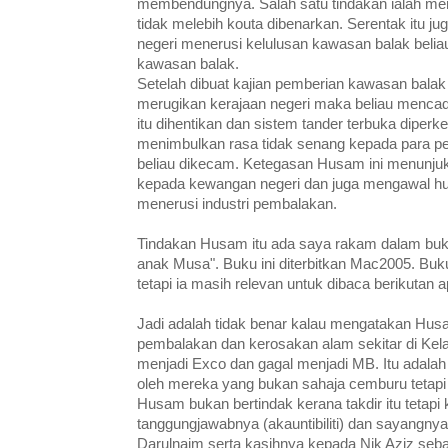
membendungnya. Salah satu tindakan ialah men
tidak melebih kouta dibenarkan. Serentak itu 
negeri menerusi kelulusan kawasan balak beli
kawasan balak.
Setelah dibuat kajian pemberian kawasan balak
merugikan kerajaan negeri maka beliau menc
itu dihentikan dan sistem tander terbuka diper
menimbulkan rasa tidak senang kepada para 
beliau dikecam. Ketegasan Husam ini menunjuk
kepada kewangan negeri dan juga mengawal hut
menerusi industri pembalakan.
Tindakan Husam itu ada saya rakam dalam buku
anak Musa". Buku ini diterbitkan Mac2005. Buku
tetapi ia masih relevan untuk dibaca berikutan a
Jadi adalah tidak benar kalau mengatakan Husa
pembalakan dan kerosakan alam sekitar di Kelan
menjadi Exco dan gagal menjadi MB. Itu adala
oleh mereka yang bukan sahaja cemburu tetap
Husam bukan bertindak kerana takdir itu tetapi
tanggungjawabnya (akauntibiliti) dan sayangny
Darulnaim serta kasihnya kepada Nik Aziz seb