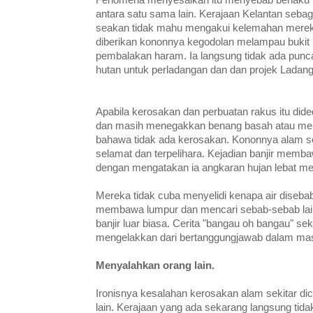
antara satu sama lain. Kerajaan Kelantan seb
seakan tidak mahu mengakui kelemahan mereka
diberikan kononnya kegodolan melampau bukit
pembalakan haram. Ia langsung tidak ada pun
hutan untuk perladangan dan dan projek Ladan
Apabila kerosakan dan perbuatan rakus itu did
dan masih menegakkan benang basah atau mem
bahawa tidak ada kerosakan. Kononnya alam se
selamat dan terpelihara. Kejadian banjir memb
dengan mengatakan ia angkaran hujan lebat mel
Mereka tidak cuba menyelidi kenapa air disebab
membawa lumpur dan mencari sebab-sebab lai
banjir luar biasa. Cerita "bangau oh bangau" sek
mengelakkan dari bertanggungjawab dalam masa
Menyalahkan orang lain.
Ironisnya kesalahan kerosakan alam sekitar d
lain. Kerajaan yang ada sekarang langsung ti