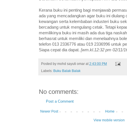
Kerana buku ini penting bagi menjawab permasa
ada yang mencadangkan agar buku ini diulang c
kewangan serta kelembaban industeri buku seka
bercadang untuk mengulang cetak. Tetapi kepa
memilikinya buku ini masih ada dua tiga naska
berhasrat untuk memiliki dan menelaahnya bo
telefon 013 2336776 atau 019 2336996 untuk pe
Siapa cepat dia dapat.
[wm.kl.12:32 pm 02/11/1
Posted by
mohd sayuti omar
at
2:43:00 PM
Labels:
Buku Balak Balak
No comments:
Post a Comment
Newer Post
Home
View mobile version