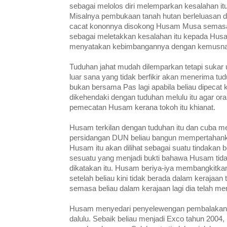
sebagai melolos diri melemparkan kesalahan itu
Misalnya pembukaan tanah hutan berleluasan di
cacat kononnya disokong Husam Musa semasa 
sebagai meletakkan kesalahan itu kepada Husa
menyatakan kebimbangannya dengan kemusnah
Tuduhan jahat mudah dilemparkan tetapi sukar u
luar sana yang tidak berfikir akan menerima tu
bukan bersama Pas lagi apabila beliau dipecat 
dikehendaki dengan tuduhan melulu itu agar oran
pemecatan Husam kerana tokoh itu khianat.
Husam terkilan dengan tuduhan itu dan cuba 
persidangan DUN beliau bangun mempertahanka
Husam itu akan dilihat sebagai suatu tindakan 
sesuatu yang menjadi bukti bahawa Husam tidak
dikatakan itu. Husam beriya-iya membangkitka
setelah beliau kini tidak berada dalam kerajaan 
semasa beliau dalam kerajaan lagi dia telah mem
Husam menyedari penyelewengan pembalakan d
dalulu. Sebaik beliau menjadi Exco tahun 2004,